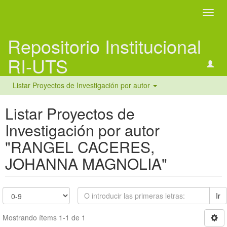
Camb
naveg
Repositorio Institucional
RI-UTS
Listar Proyectos de Investigación por autor
Listar Proyectos de
Investigación por autor
"RANGEL CACERES,
JOHANNA MAGNOLIA"
Ir
Mostrando ítems 1-1 de 1