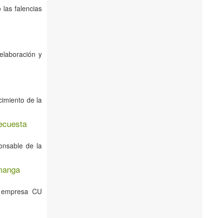
 las falencias
elaboración y
cimiento de la
ecuesta
onsable de la
amanga
la empresa CU