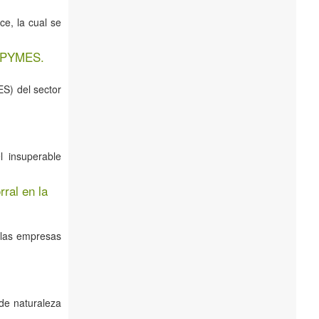
e, la cual se
o PYMES.
S) del sector
l insuperable
ral en la
 las empresas
de naturaleza