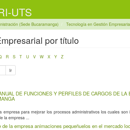
 RI-UTS
nistración (Sede Bucaramanga)
Tecnología en Gestión Empresaria
mpresarial por título
Q
R
S
T
U
V
W
X
Y
Z
Ir
ANUAL DE FUNCIONES Y PERFILES DE CARGOS DE LA
AMANGA
 la empresa para mejorar los procesos administrativos los cuales son
e la empresa ...
ine de la empresa animaciones pequeñuelos en el mercado loc