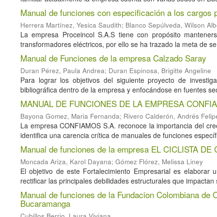
Manual de funciones con especificación a los cargos
Herrera Martínez, Yesica Saudith
;
Blanco Sepúlveda, Wilson Alb
La empresa Proceincol S.A.S tiene con propósito manteners
transformadores eléctricos, por ello se ha trazado la meta de ser
Manual de Funciones de la empresa Calzado Saray
Duran Pérez, Paula Andrea
;
Duran Espinosa, Brigitte Angeline
Para lograr los objetivos del siguiente proyecto de investiga
bibliográfica dentro de la empresa y enfocándose en fuentes sec
MANUAL DE FUNCIONES DE LA EMPRESA CONFIA
Bayona Gomez, Maria Fernanda
;
Rivero Calderón, Andrés Felip
La empresa CONFIAMOS S.A. reconoce la importancia del crecim
identifica una carencia crítica de manuales de funciones específi
Manual de funciones de la empresa EL CICLISTA DE 
Moncada Ariza, Karol Dayana
;
Gómez Flórez, Melissa Liney
El objetivo de este Fortalecimiento Empresarial es elaborar 
rectificar las principales debilidades estructurales que impacta
Manual de funciones de la Fundacion Colombiana de O
Bucaramanga
Cubillos Berrio, Laura Viviana