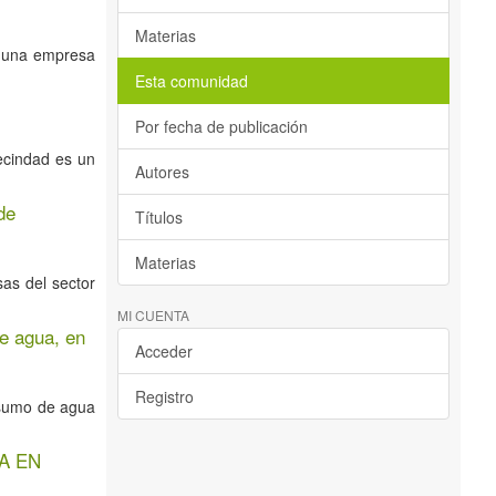
Materias
e una empresa
Esta comunidad
Por fecha de publicación
ecindad es un
Autores
de
Títulos
Materias
sas del sector
MI CUENTA
e agua, en
Acceder
Registro
nsumo de agua
A EN