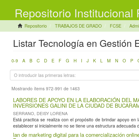
Repositorio Institucional
Repositorio
TRABAJOS DE GRADO
FCSE
Admi
Listar Tecnología en Gestión E
0-9
A
B
C
D
E
F
G
H
I
J
K
L
M
N
O
P
Mostrando ítems 972-991 de 1463
LABORES DE APOYO EN LA ELABORACIÓN DEL M
INVERSIONES GALINI DE LA CIUDAD DE BUCAR
SERRANO, DEISY LORENA
Está practica se realiza con el propósito de brindar apoyo en
establecer si inicialmente no se tiene una estructura adecuada d
lan de marketing digital para la comercialización onl