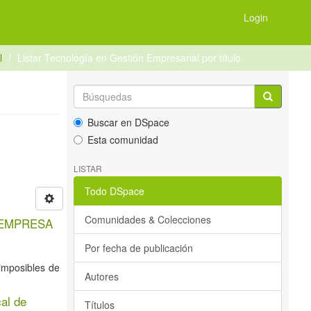
Login
l
Listar Tecnología en Gestión Empresarial por título
Buscar en DSpace
Esta comunidad
LISTAR
Todo DSpace
Comunidades & Colecciones
 EMPRESA
Por fecha de publicación
 imposibles de
Autores
al de
Títulos