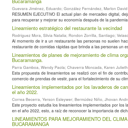
Bucaramanga
Guevara Jiménez, Eduardo
;
González Fernández, Marlon David
RESUMEN EJECUTIVO El actual plan de mercadeo digital, deja 
para recuperar y mejorar su economía después de la pandemia
Lineamiento estratégico del restaurante la vecindad
Rodriguez Mora, Silvia Natalia
;
Rondon Zorrilla, Santiago
;
Velasc
Al momento de ir a un restaurante las personas no suelen hac
restaurante de comidas rápidas que brinda a las personas un es
Lineamientos de planes de mejoramiento de clima orga
Bucaramanga.
Parra Gamboa, Wendy Paola
;
Chaverra Moncada, Karen Julieth
Esta propuesta de lineamientos se realizó con el fin de contri
comercio de prendas de vestir, para el fortalecimiento de su clima
Lineamientos implementados por los lavaderos de car
el año 2022.
Correa Becerra, Yerson Esleywer
;
Bermúdez Niño, Jhovan Andr
Este proyecto estudia los lineamientos implementados por los
en el año 2022, esto, a raíz de reconocer la importancia de dicha
LINEAMIENTOS PARA MEJORAMIENTO DEL CLIMA
BUCARAMANGA