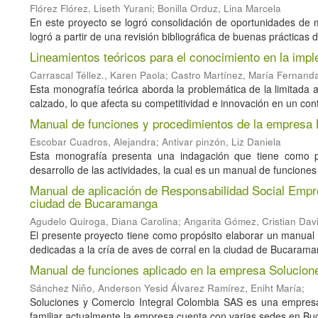
Flórez Flórez, Liseth Yurani
;
Bonilla Orduz, Lina Marcela
En este proyecto se logró consolidación de oportunidades de m
logró a partir de una revisión bibliográfica de buenas prácticas d
Lineamientos teóricos para el conocimiento en la i
Carrascal Téllez., Karen Paola
;
Castro Martínez, María Fernand
Esta monografía teórica aborda la problemática de la limitad
calzado, lo que afecta su competitividad e innovación en un cont
Manual de funciones y procedimientos de la empresa L
Escobar Cuadros, Alejandra
;
Antivar pinzón, Liz Daniela
Esta monografía presenta una indagación que tiene como pr
desarrollo de las actividades, la cual es un manual de funciones
Manual de aplicación de Responsabilidad Social Empre
ciudad de Bucaramanga
Agudelo Quiroga, Diana Carolina
;
Angarita Gómez, Cristian Dav
El presente proyecto tiene como propósito elaborar un manual 
dedicadas a la cría de aves de corral en la ciudad de Bucarama
Manual de funciones aplicado en la empresa Solucion
Sánchez Niño, Anderson Yesid Álvarez Ramírez, Eniht María
;
Soluciones y Comercio Integral Colombia SAS es una empres
familiar actualmente la empresa cuenta con varias sedes en Bu