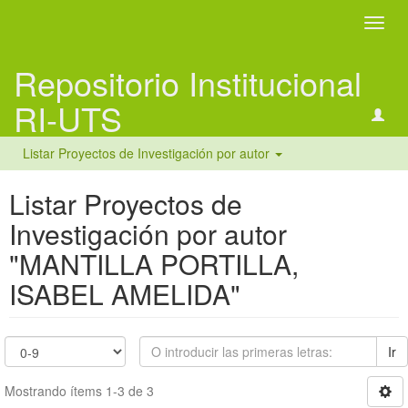
Camb
naveg
Repositorio Institucional
RI-UTS
Listar Proyectos de Investigación por autor
Listar Proyectos de
Investigación por autor
"MANTILLA PORTILLA,
ISABEL AMELIDA"
Ir
Mostrando ítems 1-3 de 3