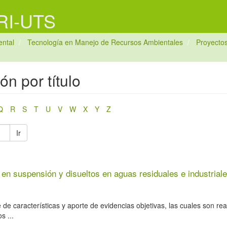
 RI-UTS
ntal
Tecnología en Manejo de Recursos Ambientales
Proyectos
ón por título
Q
R
S
T
U
V
W
X
Y
Z
Ir
, en suspensión y disueltos en aguas residuales e industriale
de características y aporte de evidencias objetivas, las cuales son rea
s ...