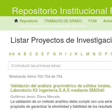
Repositorio Institucional
Repositorio
TRABAJOS DE GRADO
FCNI
Ambie
Listar Proyectos de Investigación por título
Listar Proyectos de Investigaci
0-9
A
B
C
D
E
F
G
H
I
J
K
L
M
N
O
P
Mostrando ítems 703-704 de 704
Validación del análisis gravimétrico de sólidos totales
Laboratorio K2 Ingeniería S.A.S mediante SM2540
Gutiérrez Jerez, Diana Marcela
La validación de un método analítico debe cumplir con una serie 
propósito de garantizar la efectividad y fiabilidad de los resultado