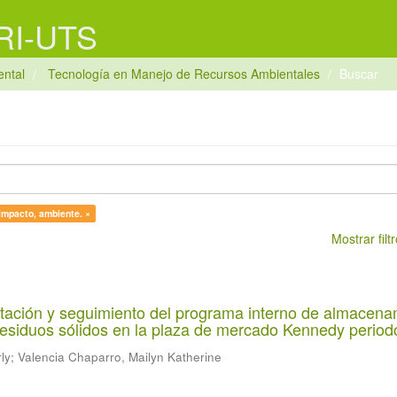
 RI-UTS
ntal
Tecnología en Manejo de Recursos Ambientales
Buscar
 impacto, ambiente. ×
Mostrar fil
tación y seguimiento del programa interno de almacena
residuos sólidos en la plaza de mercado Kennedy periodo
ly
;
Valencia Chaparro, Mailyn Katherine