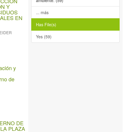
ECCIÓN
ambiente. (59)
ÓN Y
SIDUOS
... más
ALES EN
Has File(s)
EIDER
Yes (59)
ación y
rno de
TERNO DE
LA PLAZA