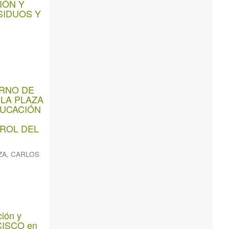
IÓN Y
SIDUOS Y
ERNO DE
LA PLAZA
DUCACIÓN
TROL DEL
ZA, CARLOS
ción y
NCISCO en