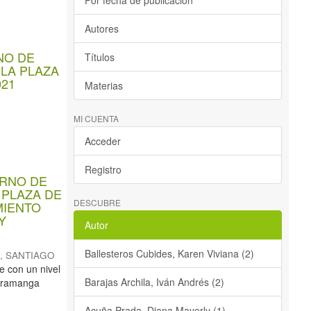
Por fecha de publicación
Autores
NO DE
Títulos
LA PLAZA
21
Materias
MI CUENTA
Acceder
Registro
ERNO DE
 PLAZA DE
DESCUBRE
MIENTO
Y
Autor
Ballesteros Cubides, Karen Viviana (2)
 SANTIAGO
e con un nivel
Barajas Archila, Iván Andrés (2)
caramanga
Acuña Prada, Diana Mayerly (1)