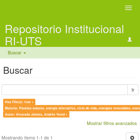
Camb
naveg
Repositorio Institucional
RI-UTS
Buscar
Buscar
Ir
Has File(s): true ×
Materia: Paneles solares, energía alternativa, ciclo de vida, energías renovables, ener
Autor: Alvarado Jaimes, Andrés Yesid ×
Mostrar filtros avanzados
Mostrando ítems 1-1 de 1