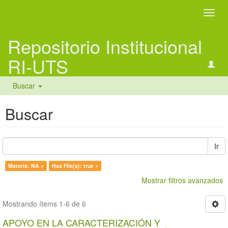
Camb
naveg
Repositorio Institucional
RI-UTS
Buscar
Buscar
Ir
Materia: NA ×
Has File(s): true ×
Mostrar filtros avanzados
Mostrando ítems 1-6 de 6
APOYO EN LA CARACTERIZACIÓN Y