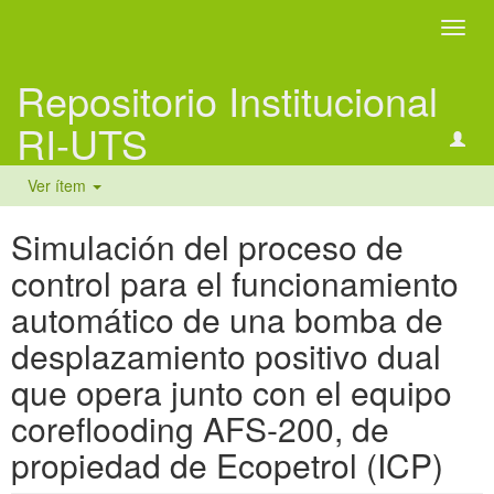
Camb
naveg
Repositorio Institucional
RI-UTS
Ver ítem
Simulación del proceso de
control para el funcionamiento
automático de una bomba de
desplazamiento positivo dual
que opera junto con el equipo
coreflooding AFS-200, de
propiedad de Ecopetrol (ICP)