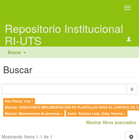
Camb
naveg
Repositorio Institucional
RI-UTS
Buscar
Buscar
Ir
Has File(s): true ×
Materia: CR
Materia: Mejoramiento de procesos ×
Autor: Ramírez León, Zulay Yesenia ×
Mostrar filtros avanzados
Mostrando ítems 1-1 de 1