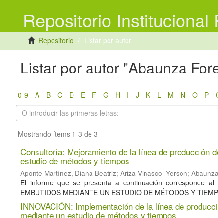
Repositorio Institucional
Repositorio
Listar por autor
Listar por autor "Abaunza For
0-9
A
B
C
D
E
F
G
H
I
J
K
L
M
N
O
P
Mostrando ítems 1-3 de 3
Consultoría: Mejoramiento de la línea de producción 
estudio de métodos y tiempos
Aponte Martínez, Diana Beatriz
;
Ariza Vinasco, Yerson
;
Abaunza
El informe que se presenta a continuación corresponde
EMBUTIDOS MEDIANTE UN ESTUDIO DE MÉTODOS Y TIEMPO
INNOVACIÓN: Implementación de la línea de producci
mediante un estudio de métodos y tiempos.