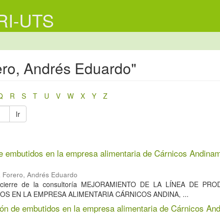
 RI-UTS
ero, Andrés Eduardo"
Q
R
S
T
U
V
W
X
Y
Z
Ir
de embutidos en la empresa alimentaria de Cárnicos Andina
 Forero, Andrés Eduardo
 al cierre de la consultoría MEJORAMIENTO DE LA LÍNEA DE P
S EN LA EMPRESA ALIMENTARIA CÁRNICOS ANDINA, ...
ón de embutidos en la empresa alimentaria de Cárnicos And